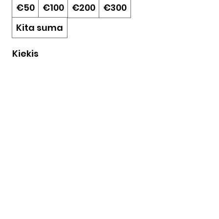
€50
€100
€200
€300
Kita suma
Kiekis
Įsigyti dabar
Žvėryno keramikos studija
Follow